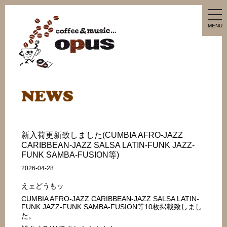
tog
nav
MENU
新入荷更新致しました(CUMBIA AFRO-JAZZ
CARIBBEAN-JAZZ SALSA LATIN-FUNK JAZZ-
FUNK SAMBA-FUSION等)
2026-04-28
えェどうもッ
CUMBIA AFRO-JAZZ CARIBBEAN-JAZZ SALSA LATIN-
FUNK JAZZ-FUNK SAMBA-FUSION等10枚掲載致しまし
た。