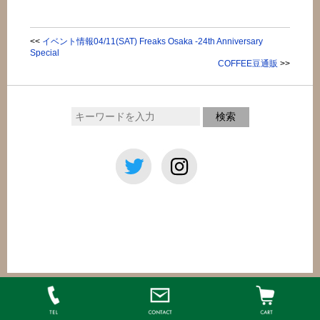
<<
イベント情報04/11(SAT) Freaks Osaka -24th Anniversary
Special
COFFEE豆通販
>>