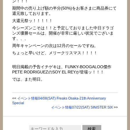
ン！！！
期間中の売り上げ額の半分(50%)をお客さまに商品券にて
還元致しております。
大還元祭ッ！！！！！
今シーズンこそは！！と予定しておりました中日ドラゴ
ンズ優勝セールは、開催が非常に厳しい状況でございま
す、、、
周年キャンペーンの次は12月のセールですね。
ちょっと早いけど、メリークリスマス！！！！
明日掲載の予告イチゲキは、FUNKY-BOOGALOO傑作
PETE RODRIGUEZのSOY EL REYが登場ッ！！！
では、また明日。
<<
イベント情報04/08(SAT) Freaks Osaka-21th Anniversary
Special
イベント情報07/22(SAT) SINISTER SIX
>>