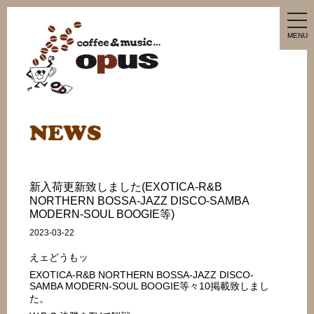
tog
nav
MENU
新入荷更新致しました(EXOTICA-R&B
NORTHERN BOSSA-JAZZ DISCO-SAMBA
MODERN-SOUL BOOGIE等)
2023-03-22
えェどうもッ
EXOTICA-R&B NORTHERN BOSSA-JAZZ DISCO-
SAMBA MODERN-SOUL BOOGIE等々10掲載致しまし
た。