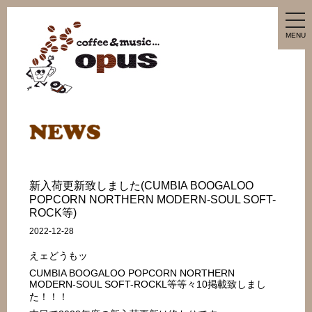
tog
nav
MENU
新入荷更新致しました(CUMBIA BOOGALOO
POPCORN NORTHERN MODERN-SOUL SOFT-
ROCK等)
2022-12-28
えェどうもッ
CUMBIA BOOGALOO POPCORN NORTHERN
MODERN-SOUL SOFT-ROCKL等等々10掲載致しまし
た！！！