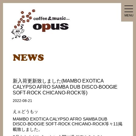
tog
nav
MENU
新入荷更新致しました(MAMBO EXOTICA
CALYPSO AFRO SAMBA DUB DISCO-BOOGIE
SOFT-ROCK CHICANO-ROCK等)
2022-08-21
えェどうもッ
MAMBO EXOTICA CALYPSO AFRO SAMBA DUB
DISCO-BOOGIE SOFT-ROCK CHICANO-ROCK等々11掲
載致しました。