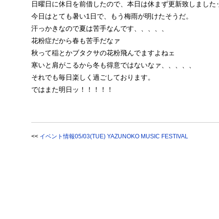
日曜日に休日を前借したので、本日は休まず更新致しました
今日はとても暑い1日で、もう梅雨が明けたそうだ。
汗っかきなので夏は苦手なんです、、、、、
花粉症だから春も苦手だなァ
秋って稲とかブタクサの花粉飛んでますよねェ
寒いと肩がこるから冬も得意ではないなァ、、、、、
それでも毎日楽しく過ごしております。
ではまた明日ッ！！！！！
<<
イベント情報05/03(TUE) YAZUNOKO MUSIC FESTIVAL