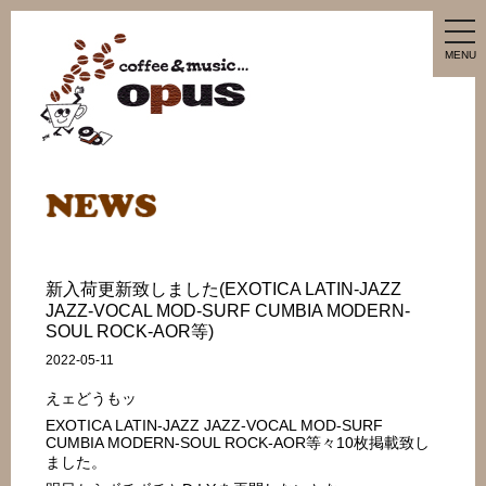
tog
nav
MENU
新入荷更新致しました(EXOTICA LATIN-JAZZ
JAZZ-VOCAL MOD-SURF CUMBIA MODERN-
SOUL ROCK-AOR等)
2022-05-11
えェどうもッ
EXOTICA LATIN-JAZZ JAZZ-VOCAL MOD-SURF
CUMBIA MODERN-SOUL ROCK-AOR等々10枚掲載致し
ました。