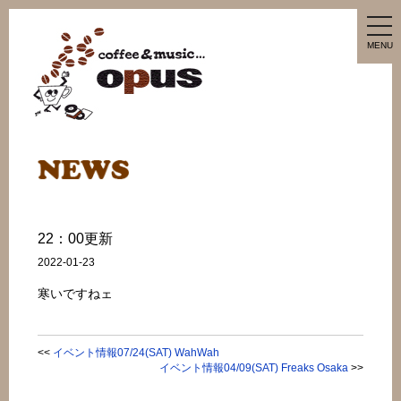
tog
nav
MENU
22：00更新
2022-01-23
寒いですねェ
<<
イベント情報07/24(SAT) WahWah
イベント情報04/09(SAT) Freaks Osaka
>>