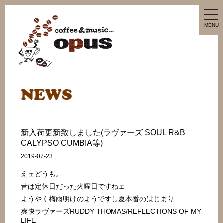
tog
nav
MENU
新入荷更新致しました(ラヴァーズ SOUL R&B
CALYPSO CUMBIA等)
2019-07-23
えェどうも。
昔は定休日だった火曜日ですねェ
ようやく梅雨明けのようですし夏本番のはじまり
爽快ラヴァーズRUDDY THOMAS/REFLECTIONS OF MY
LIFE