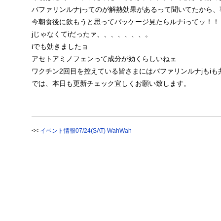
バファリンルナjってのが解熱効果があるって聞いてたから
今朝食後に飲もうと思ってパッケージ見たらルナiってッ！！
jじゃなくてiだったァ、、、、、、、。
iでも効きましたョ
アセトアミノフェンって成分が効くらしいねェ
ワクチン2回目を控えている皆さまにはバファリンルナjもi
では、本日も更新チェック宜しくお願い致します。
<<
イベント情報07/24(SAT) WahWah