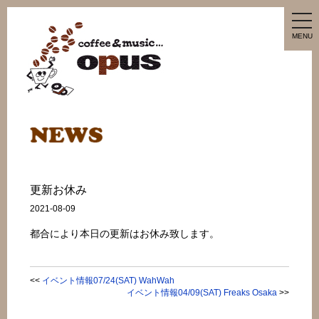
tog
nav
MENU
更新お休み
2021-08-09
都合により本日の更新はお休み致します。
<<
イベント情報07/24(SAT) WahWah
イベント情報04/09(SAT) Freaks Osaka
>>