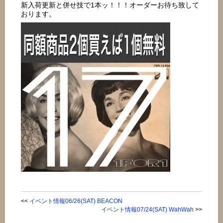
新入荷更新と併せ技で1本ッ！！！オーダーお待ち致して
おります。
<<
イベント情報06/26(SAT) BEACON
イベント情報07/24(SAT) WahWah
>>