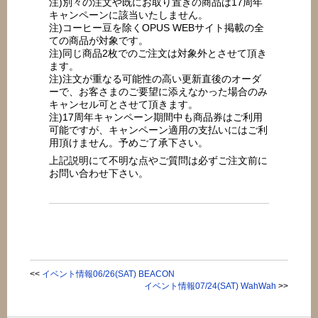
注)別々の注文や既にお取り置きの商品は17周年
キャンペーンに該当いたしません。
注)コーヒー豆を除くOPUS WEBサイト掲載の全
ての商品が対象です。
注)同じ商品2枚でのご注文は対象外とさせて頂き
ます。
注)注文が重なる可能性の高い更新直後のオーダ
ーで、お客さまのご要望に添えなかった場合のみ
キャンセル可とさせて頂きます。
注)17周年キャンペーン期間中も商品券はご利用
可能ですが、キャンペーン適用の支払いにはご利
用頂けません。予めご了承下さい。
上記説明にて不明な点やご質問は必ずご注文前に
お問い合わせ下さい。
<<
イベント情報06/26(SAT) BEACON
イベント情報07/24(SAT) WahWah
>>