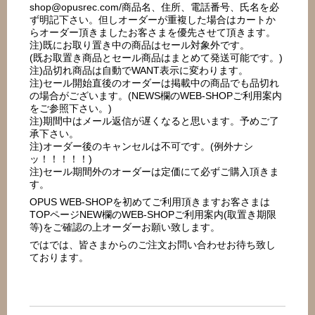
shop@opusrec.com/商品名、住所、電話番号、氏名を必
ず明記下さい。但しオーダーが重複した場合はカートか
らオーダー頂きましたお客さまを優先させて頂きます。
注)既にお取り置き中の商品はセール対象外です。
(既お取置き商品とセール商品はまとめて発送可能です。)
注)品切れ商品は自動でWANT表示に変わります。
注)セール開始直後のオーダーは掲載中の商品でも品切れ
の場合がございます。(NEWS欄のWEB-SHOPご利用案内
をご参照下さい。)
注)期間中はメール返信が遅くなると思います。予めご了
承下さい。
注)オーダー後のキャンセルは不可です。(例外ナシ
ッ！！！！！)
注)セール期間外のオーダーは定価にて必ずご購入頂きま
す。
OPUS WEB-SHOPを初めてご利用頂きますお客さまは
TOPページNEW欄のWEB-SHOPご利用案内(取置き期限
等)をご確認の上オーダーお願い致します。
ではでは、皆さまからのご注文お問い合わせお待ち致し
ております。