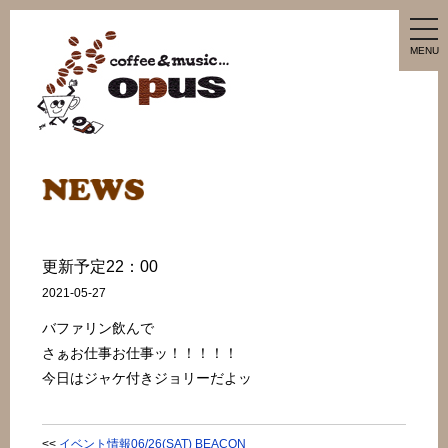
tog
nav
MENU
更新予定22：00
2021-05-27
バファリン飲んで
さぁお仕事お仕事ッ！！！！！
今日はジャケ付きジョリーだよッ
<<
イベント情報06/26(SAT) BEACON