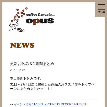
tog
nav
MENU
更新お休み＆1週間まとめ
2021-02-06
本日更新お休みです。
31日～2月4日迄に掲載した商品のおススメ盤をトップペ
ージにまとめましたッ！！！
<<
イベント情報 11/15(SUN) SUNDAY RECORD MARKET