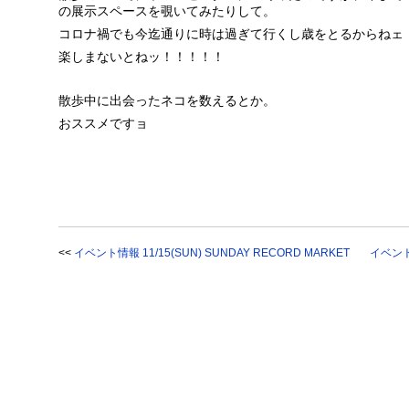
の展示スペースを覗いてみたりして。
コロナ禍でも今迄通りに時は過ぎて行くし歳をとるからねェ
楽しまないとねッ！！！！！
散歩中に出会ったネコを数えるとか。
おススメですョ
<<
イベント情報 11/15(SUN) SUNDAY RECORD MARKET
イベント情