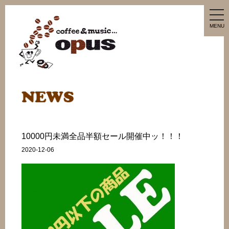
tog
nav
MENU
10000円未満全品半額セール開催中ッ！！！
2020-12-06