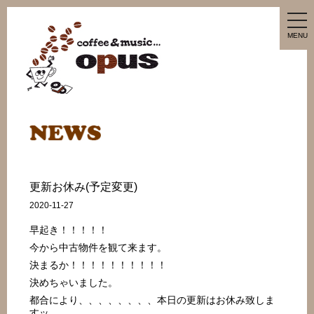
tog
nav
MENU
更新お休み(予定変更)
2020-11-27
早起き！！！！！
今から中古物件を観て来ます。
決まるか！！！！！！！！！！
決めちゃいました。
都合により、、、、、、、、本日の更新はお休み致しま
すッ