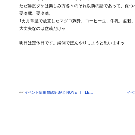
ただ鮮度ダケは楽しみ方各々のそれ以前の話であって、保つ
要冷蔵、要冷凍。
1カ月常温で放置したマグロ刺身、コーヒー豆、牛乳、盆栽
大丈夫なのは盆栽だけッ
明日は定休日です。縁側でぼんやりしようと思いますッ
<<
イベント情報 08/08(SAT) NONE TITTLE…
イベン