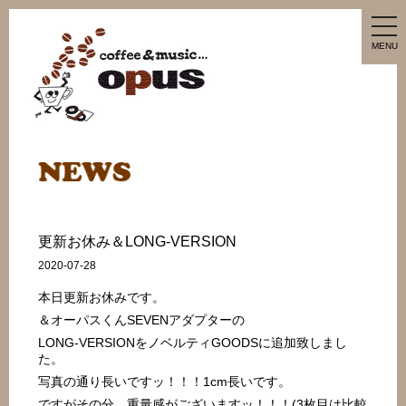
tog
nav
MENU
更新お休み＆LONG-VERSION
2020-07-28
本日更新お休みです。
＆オーパスくんSEVENアダプターの
LONG-VERSIONをノベルティGOODSに追加致しまし
た。
写真の通り長いですッ！！！1cm長いです。
ですがその分、重量感がございますッ！！！(3枚目は比較