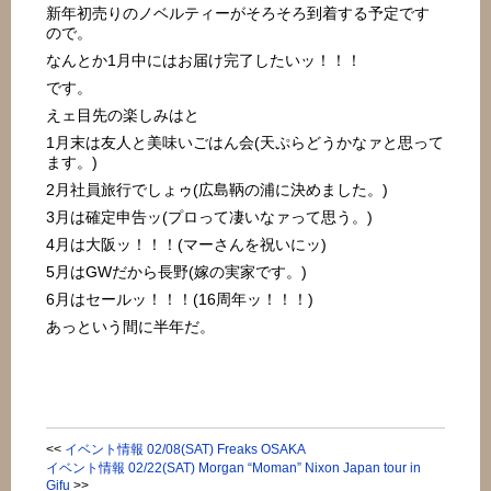
新年初売りのノベルティーがそろそろ到着する予定です
ので。
なんとか1月中にはお届け完了したいッ！！！
です。
えェ目先の楽しみはと
1月末は友人と美味いごはん会(天ぷらどうかなァと思って
ます。)
2月社員旅行でしょゥ(広島鞆の浦に決めました。)
3月は確定申告ッ(プロって凄いなァって思う。)
4月は大阪ッ！！！(マーさんを祝いにッ)
5月はGWだから長野(嫁の実家です。)
6月はセールッ！！！(16周年ッ！！！)
あっという間に半年だ。
<<
イベント情報 02/08(SAT) Freaks OSAKA
イベント情報 02/22(SAT) Morgan “Moman” Nixon Japan tour in
Gifu
>>