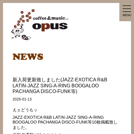
tog
nav
MENU
新入荷更新致しました(JAZZ-EXOTICA R&B
LATIN-JAZZ SING-A-RING BOOGALOO
PACHANGA DISCO-FUNK等)
2026-01-13
えェどうもッ
JAZZ-EXOTICA R&B LATIN-JAZZ SING-A-RING
BOOGALOO PACHANGA DISCO-FUNK等10枚掲載致し
ました。