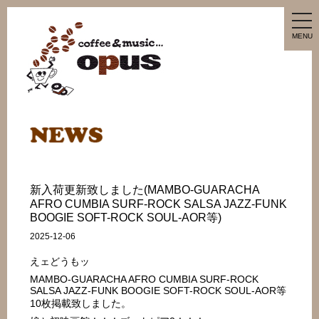
tog
nav
MENU
新入荷更新致しました(MAMBO-GUARACHA
AFRO CUMBIA SURF-ROCK SALSA JAZZ-FUNK
BOOGIE SOFT-ROCK SOUL-AOR等)
2025-12-06
えェどうもッ
MAMBO-GUARACHA AFRO CUMBIA SURF-ROCK
SALSA JAZZ-FUNK BOOGIE SOFT-ROCK SOUL-AOR等
10枚掲載致しました。