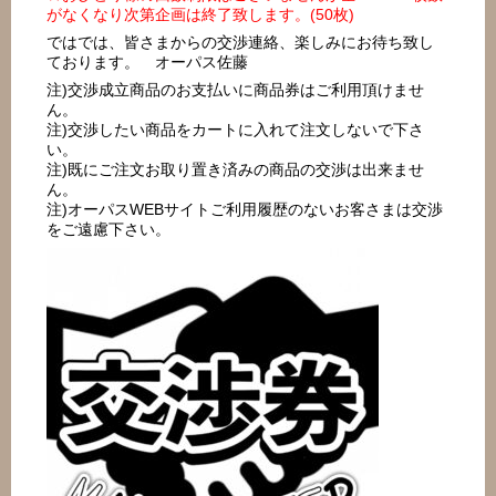
がなくなり次第企画は終了致します。(50枚)
ではでは、皆さまからの交渉連絡、楽しみにお待ち致し
ております。 オーパス佐藤
注)交渉成立商品のお支払いに商品券はご利用頂けませ
ん。
注)交渉したい商品をカートに入れて注文しないで下さ
い。
注)既にご注文お取り置き済みの商品の交渉は出来ませ
ん。
注)オーパスWEBサイトご利用履歴のないお客さまは交渉
をご遠慮下さい。