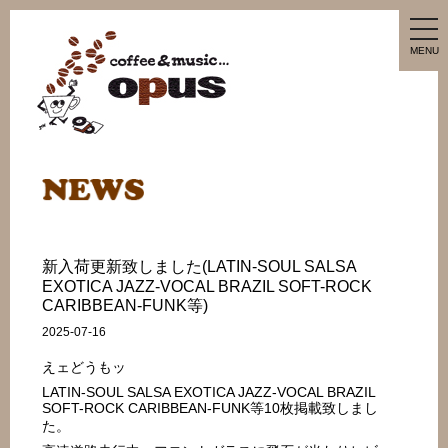
tog
nav
MENU
新入荷更新致しました(LATIN-SOUL SALSA
EXOTICA JAZZ-VOCAL BRAZIL SOFT-ROCK
CARIBBEAN-FUNK等)
2025-07-16
えェどうもッ
LATIN-SOUL SALSA EXOTICA JAZZ-VOCAL BRAZIL
SOFT-ROCK CARIBBEAN-FUNK等10枚掲載致しまし
た。