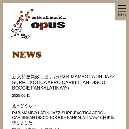
tog
nav
MENU
新入荷更新致しました(R&B-MAMBO LATIN-JAZZ
SURF-EXOTICA AFRO-CARIBBEAN DISCO-
BOOGIE FANKALATINA等)
2025-06-11
えェどうもッ
R&B-MAMBO LATIN-JAZZ SURF-EXOTICA AFRO-
CARIBBEAN DISCO-BOOGIE FANKALATINA等10枚掲載
致しました。