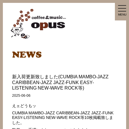
tog
nav
MENU
新入荷更新致しました(CUMBIA MAMBO-JAZZ
CARIBBEAN-JAZZ JAZZ-FUNK EASY-
LISTENING NEW-WAVE ROCK等)
2025-06-06
えェどうもッ
CUMBIA MAMBO-JAZZ CARIBBEAN-JAZZ JAZZ-FUNK
EASY-LISTENING NEW-WAVE ROCK等10枚掲載致しま
した。