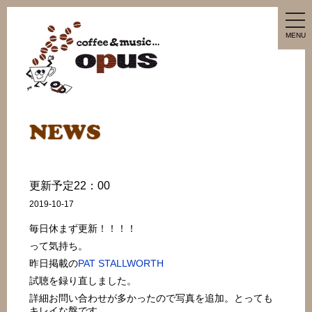
tog
nav
MENU
更新予定22：00
2019-10-17
毎日休まず更新！！！！
って気持ち。
昨日掲載の
PAT STALLWORTH
試聴を録り直しました。
詳細お問い合わせが多かったので写真を追加。とっても
キレイな盤です。