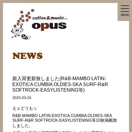
tog
nav
MENU
新入荷更新致しました(R&B-MAMBO LATIN-
EXOTICA CUMBIA OLDIES-SKA SURF-R&R
SOFTROCK-EASYLISTENING等)
2025-03-24
えェどうもッ
R&B-MAMBO LATIN-EXOTICA CUMBIA OLDIES-SKA
SURF-R&R SOFTROCK-EASYLISTENING等10枚掲載致
しました。