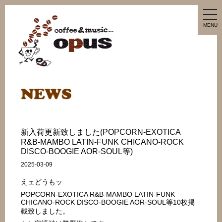
tog
nav
MENU
新入荷更新致しました(POPCORN-EXOTICA
R&B-MAMBO LATIN-FUNK CHICANO-ROCK
DISCO-BOOGIE AOR-SOUL等)
2025-03-09
えェどうもッ
POPCORN-EXOTICA R&B-MAMBO LATIN-FUNK
CHICANO-ROCK DISCO-BOOGIE AOR-SOUL等10枚掲
載致しました。