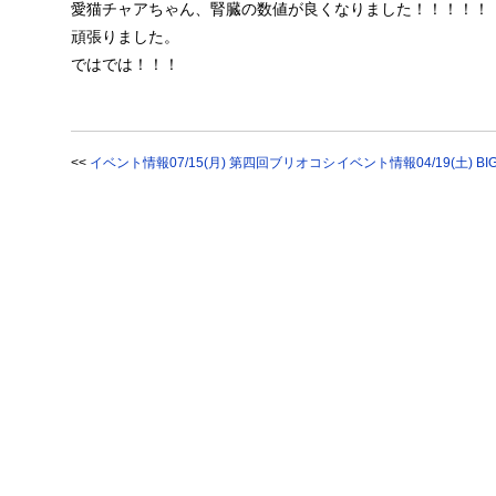
愛猫チャアちゃん、腎臓の数値が良くなりました！！！！！
頑張りました。
ではでは！！！
<<
イベント情報07/15(月) 第四回ブリオコシ
イベント情報04/19(土) BIG MU