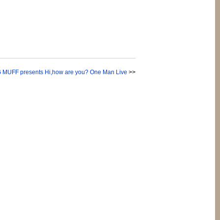
FF presents Hi,how are you? One Man Live
>>