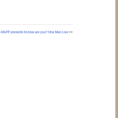
FF presents Hi,how are you? One Man Live
>>