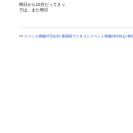
明日から10月だってさッ
では、また明日
<<
イベント情報07/15(月) 第四回ブリオコシ
イベント情報04/19(土) BIG MU