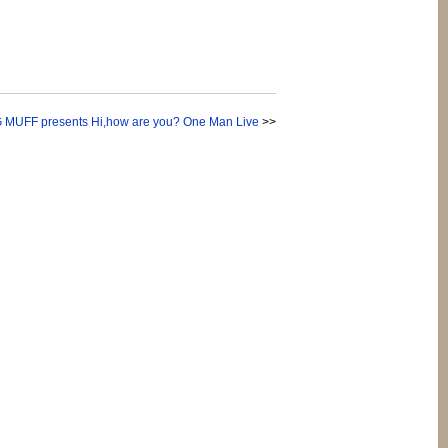
FF presents Hi,how are you? One Man Live
>>