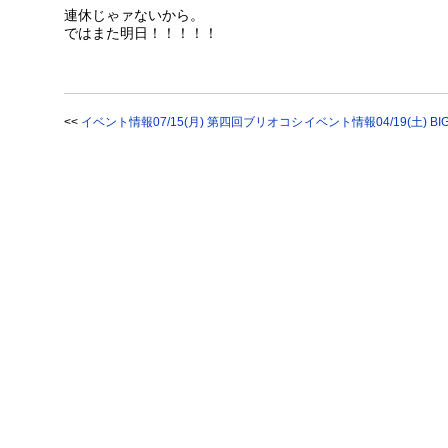
連休じゃァないから。
ではまた明日！！！！！
<<
イベント情報07/15(月) 第四回ブリオコシ
イベント情報04/19(土) BIG MU