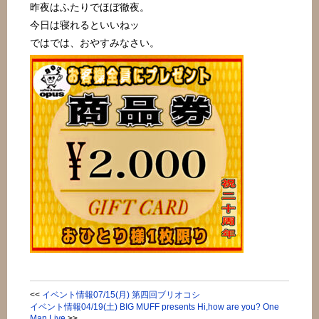
昨夜はふたりでほぼ徹夜。
今日は寝れるといいねッ
ではでは、おやすみなさい。
<<
イベント情報07/15(月) 第四回ブリオコシ
イベント情報04/19(土) BIG MUFF presents Hi,how are you? One
Man Live
>>