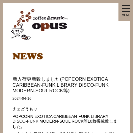
tog
nav
MENU
新入荷更新致しました(POPCORN EXOTICA
CARIBBEAN-FUNK LIBRARY DISCO-FUNK
MODERN-SOUL ROCK等)
2024-04-16
えェどうもッ
POPCORN EXOTICA CARIBBEAN-FUNK LIBRARY
DISCO-FUNK MODERN-SOUL ROCK等10枚掲載致しま
した。