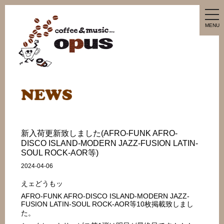
tog
nav
MENU
新入荷更新致しました(AFRO-FUNK AFRO-
DISCO ISLAND-MODERN JAZZ-FUSION LATIN-
SOUL ROCK-AOR等)
2024-04-06
えェどうもッ
AFRO-FUNK AFRO-DISCO ISLAND-MODERN JAZZ-
FUSION LATIN-SOUL ROCK-AOR等10枚掲載致しまし
た。