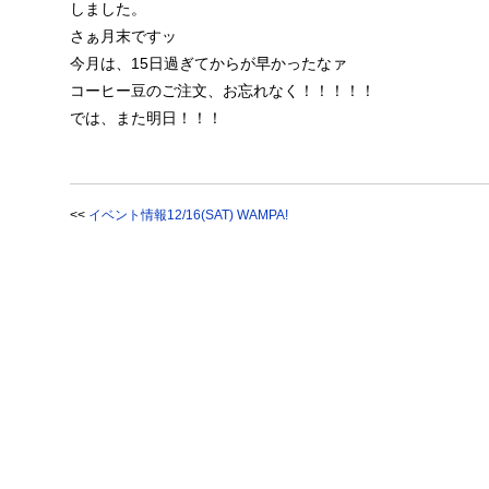
しました。
さぁ月末ですッ
今月は、15日過ぎてからが早かったなァ
コーヒー豆のご注文、お忘れなく！！！！！
では、また明日！！！
<<
イベント情報12/16(SAT) WAMPA!