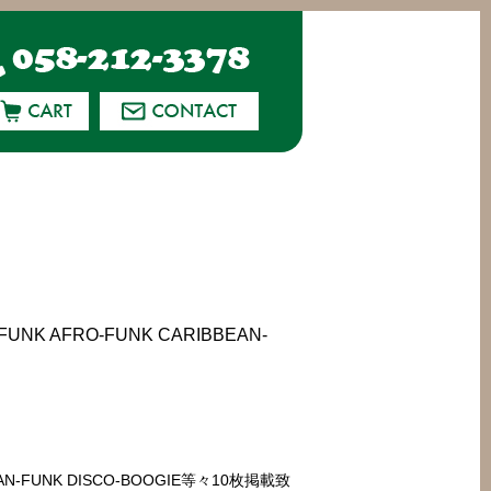
NK AFRO-FUNK CARIBBEAN-
BEAN-FUNK DISCO-BOOGIE等々10枚掲載致