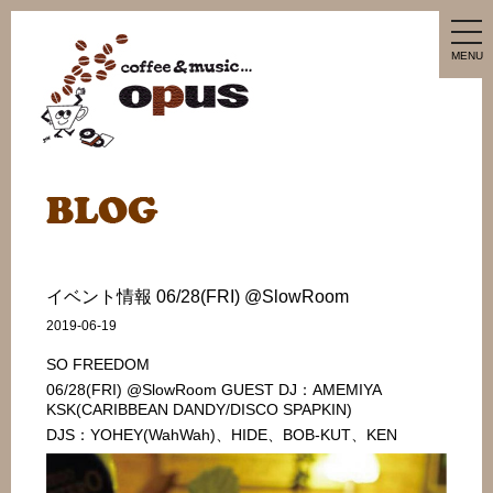
tog
nav
MENU
イベント情報 06/28(FRI) @SlowRoom
2019-06-19
SO FREEDOM
06/28(FRI) @SlowRoom GUEST DJ：AMEMIYA
KSK(CARIBBEAN DANDY/DISCO SPAPKIN)
DJS：YOHEY(WahWah)、HIDE、BOB-KUT、KEN