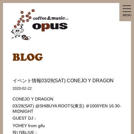
tog
nav
MENU
イベント情報03/28(SAT) CONEJO Y DRAGON
2020-02-22
CONEJO Y DRAGON
03/28(SAT) @SHIBUYA ROOTS(東京) ＠1000YEN 16:30-
MIDNIGHT
GUEST DJ：
YOHEY from gifu
投げ銭LIVE：