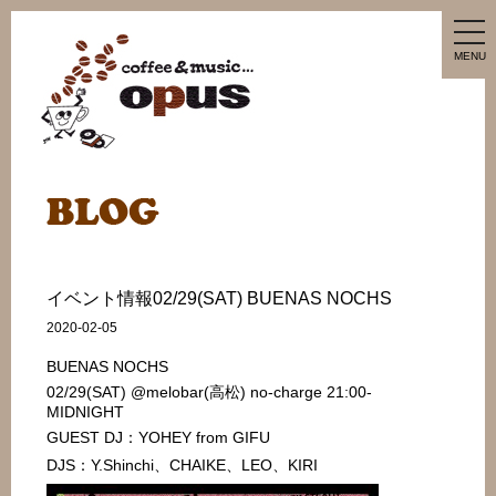
tog
nav
MENU
イベント情報02/29(SAT) BUENAS NOCHS
2020-02-05
BUENAS NOCHS
02/29(SAT) @melobar(高松) no-charge 21:00-
MIDNIGHT
GUEST DJ：YOHEY from GIFU
DJS：Y.Shinchi、CHAIKE、LEO、KIRI